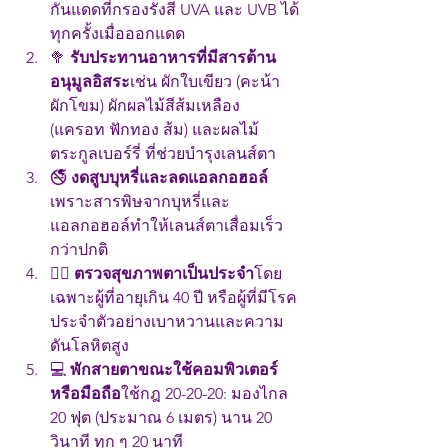
กันแดดที่กรองรังสี UVA และ UVB ได้
ทุกครั้งเมื่อออกแดด
🥦 
รับประทานอาหารที่มีสารต้าน
อนุมูลอิสระ
เช่น ผักใบเขียว (คะน้า 
ผักโขม) ผักผลไม้สีส้มเหลือง 
(แครอท ฟักทอง ส้ม) และผลไม้
ตระกูลเบอร์รี่ ที่ช่วยบำรุงเลนส์ตา
🚭 
งดสูบบุหรี่และลดแอลกอฮอล์
เพราะสารพิษจากบุหรี่และ
แอลกอฮอล์ทำให้เลนส์ตาเสื่อมเร็ว
กว่าปกติ
🧑‍⚕️ 
ตรวจสุขภาพตาเป็นประจำ
โดย
เฉพาะผู้ที่อายุเกิน 40 ปี หรือผู้ที่มีโรค
ประจำตัวอย่างเบาหวานและความ
ดันโลหิตสูง
💻 
พักสายตาขณะใช้คอมพิวเตอร์
หรือมือถือ
ใช้กฎ 20-20-20: มองไกล 
20 ฟุต (ประมาณ 6 เมตร) นาน 20 
วินาที ทุก ๆ 20 นาที