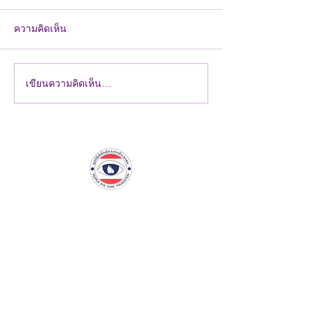
ความคิดเห็น
เขียนความคิดเห็น…
มูลนิธิพิทักษ์ดวงตา
206 ดวงตา 206 รอ
ประชาชน (PECF) ร่วมกับ
ภารกิจคืนการมองเ
เซ็ปเป้ จัดหน่วยตรวจคัด
จังหวัดเพชรบูรณ์
กรองสุขภาพตาและวัด
สายตา จังหวัดปทุมธานี
มูลนิธิพิทักษ์ดวงตาประชาชน
ที่อยู่
333
อาคารเล้าเป้งง้วน1 วิภาวดีรังสิต แขวง
10900
จอมพล เขต จตุจักรกรุงเทพฯ