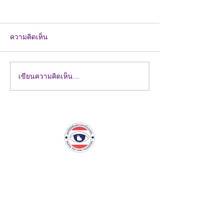
ความคิดเห็น
เขียนความคิดเห็น…
มูลนิธิพิทักษ์ดวงตา
206 ดวงตา 206 รอ
ประชาชน (PECF) ร่วมกับ
ภารกิจคืนการมองเ
เซ็ปเป้ จัดหน่วยตรวจคัด
จังหวัดเพชรบูรณ์
กรองสุขภาพตาและวัด
สายตา จังหวัดปทุมธานี
มูลนิธิพิทักษ์ดวงตาประชาชน
ที่อยู่
333
อาคารเล้าเป้งง้วน1 วิภาวดีรังสิต แขวง