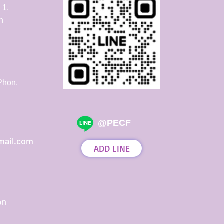
 1,
n
Phon,
@PECF
mail.com
ADD LINE
on