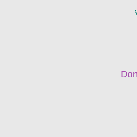
ม
Don