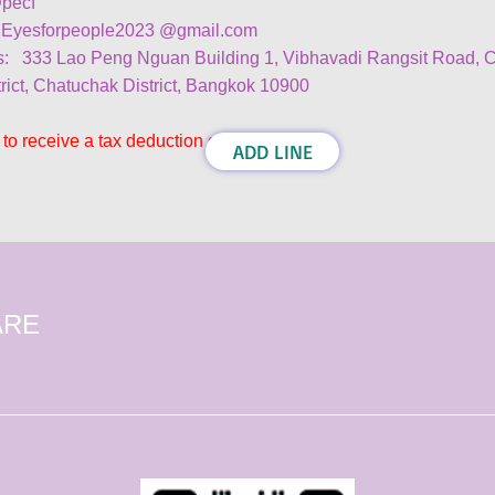
@pecf
: Eyesforpeople2023 @gmail.com
s: 333 Lao Peng Nguan Building 1, Vibhavadi Rangsit Road,
rict, Chatuchak District, Bangkok 10900
to receive a tax deduction of 1 time
ADD LINE
ARE