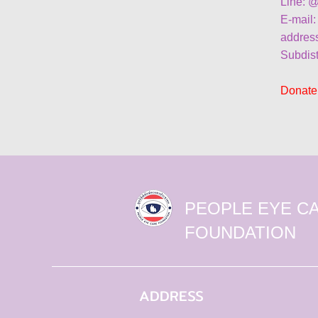
Line: 
E-mail
addres
Subdist
Donate 
PEOPLE EYE C
FOUNDATION
ADDRESS