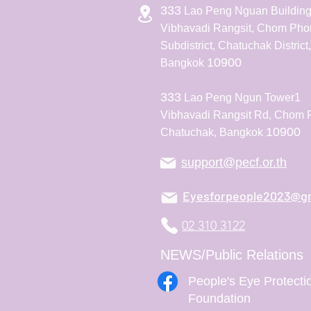
333
Lao Peng Nguan Building
Vibhavadi Rangsit, Chom Pho
Subdistrict, Chatuchak District,
10900
Bangkok
333
Lao Peng Ngun Tower1
Vibhavadi Rangsit Rd, Chom 
10900
Chatuchak, Bangkok
support@pecf.or.th
Eyesforpeople2023@g
02 310 3122
NEWS/Public Relations
People's Eye Protecti
Foundation