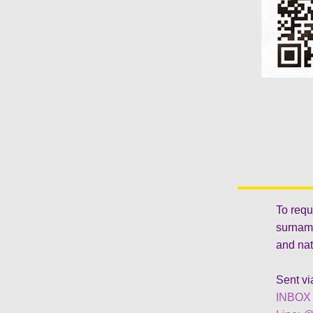
To requ
surname
and nat
Sent vi
INBOX